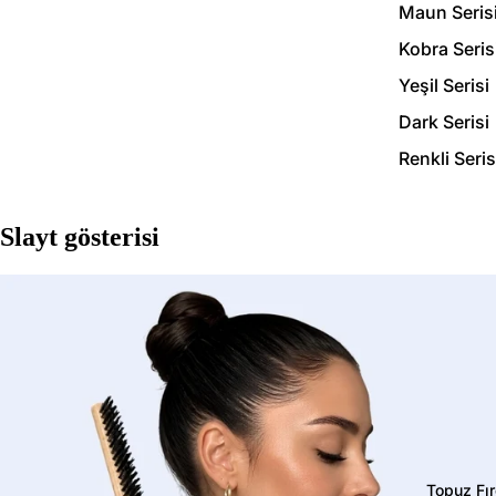
Maun Seris
Kobra Seris
Yeşil Serisi
Dark Serisi
Renkli Seris
Slayt gösterisi
Topuz Fır