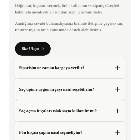
Doğru saç fırçasını seçmek, ürün kullanımı ve sipariş süreçleri
hakkında merak edilen soruları sizin için yanıtladık.
SAÇ BAKIM REHBERİ
Saçınıza uygun fırçayı
Aradığınız cevabı bulamadıysanız bizimle iletişime geçerek saç
keşfedin.
tipinize uygun ürün konusunda destek alabilirsiniz.
Ürünleri incele
Bize Ulaşın
Siparişim ne zaman kargoya verilir?
Saç tipime uygun fırçayı nasıl seçebilirim?
Saç açma fırçaları ıslak saçta kullanılır mı?
Fön fırçası çapını nasıl seçmeliyim?