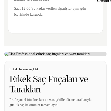
Creator 
Saat 12.00’ye kadar verilen siparişler aynı gün
içerisinde kargoda.
ELSA PROFESSIONAL
Profesyonel erkek saç bakımının
güçlü dokunuşu
Erkek bakım seçkisi
Erkek Saç Fırçaları ve
Tarakları
Profesyonel fön fırçaları ve wax şekillendirme taraklarıyla
günlük saç bakımınızı tamamlayın.