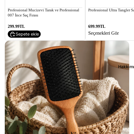
Professional Mucizevi Tarak ve Professional
Professional Ultra Tangler S
007 İnce Saç Fırası
299.99TL
699.99TL
Seçenekleri Gör
Sepete ekle
Hakkım