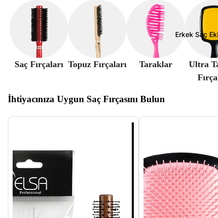
Erkek Saç Ek
Saç Fırçaları
Topuz Fırçaları
Taraklar
Ultra T
Fırça
İhtiyacınıza Uygun Saç Fırçasını Bulun
Professional Mucizevi Tarak ve
Professional Ultra Tangle
Professional 007 İnce Saç Fırası