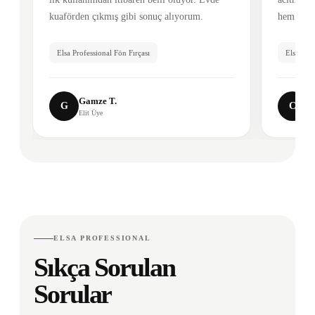
kuaförden çıkmış gibi sonuç alıyorum.
hem kuru 
Elsa Professional Fön Fırçası
Elsa Ultr
Gamze T.
C
G
C
Elit Üye
El
ELSA PROFESSIONAL
Sıkça Sorulan
Sorular