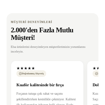
MÜŞTERİ DENEYİMLERİ
2.000'den Fazla Mutlu
Müşteri!
Elsa ürünlerini deneyimleyen müşterilerimizin yorumlarını
inceleyin.
★★★★★
★★★
Doğrulanmış Alışveriş
Doğrul
Kuaför kalitesinde bir fırça
Dolaşmı
Fırçanın tutuşu çok rahat ve saçımı
Kızımın s
şekillendirirken kesinlikle çekmiyor. Kalitesi
Saçını ç
ilk kullanımdan itibaren belli oluyor. Evde
acıtmadan